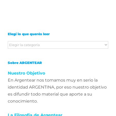
Elegí lo que querés leer
Elegí
lo
que
Sobre ARGENTEAR
querés
leer
Nuestro Objetivo
En Argentear nos tomamos muy en serio la
identidad ARGENTINA, por eso nuestro objetivo
es difundir todo material que aporte a su
conocimiento.
La Filosofía de Argentear