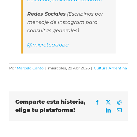
Redes Sociales
(Escribinos por
mensaje de Instagram para
consultas generales)
@microteatroba
Por
Marcelo Cantó
|
miércoles, 29 Abr 2026
|
Cultura Argentina
Comparte esta historia,
Facebook
X
Reddit
elige tu plataforma!
LinkedIn
Correo
electrón