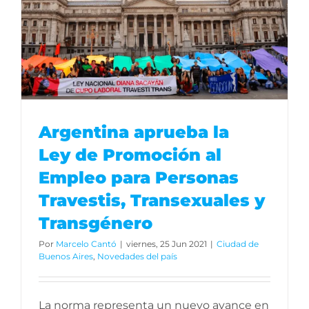
s
Argentina aprueba la
Ley de Promoción al
Empleo para Personas
Travestis, Transexuales y
Transgénero
Por
Marcelo Cantó
|
viernes, 25 Jun 2021
|
Ciudad de
Buenos Aires
,
Novedades del país
La norma representa un nuevo avance en